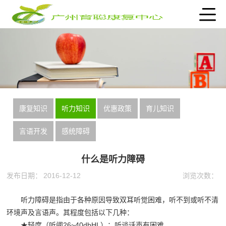
康复知识
听力知识
优惠政策
育儿知识
言语开发
感统障碍
什么是听力障碍
发布日期：
2016-12-12
浏览次数：
听力障碍是指由于各种原因导致双耳听觉困难，听不到或听不清
环境声及言语声。其程度包括以下几种：
★轻度（听阈26~40dbHL）：听谈话声有困难。