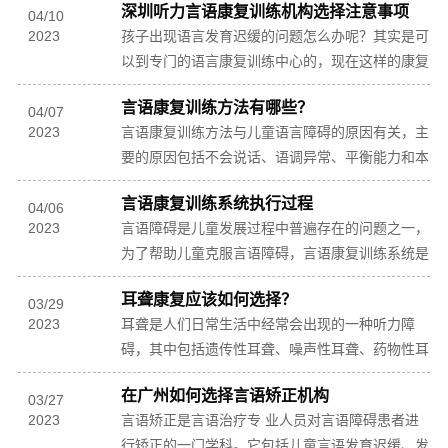
深圳听力言语康复训练机构选择注意事项
然而这些机...
04
/
10
2023
孩子出现语言发育迟缓的问题怎么办呢？其实是可
以到专门的语言康复训练中心的，现在这样的康复
机构其实有很多，然而各种机构鱼目混珠，一不注
言语康复训练方法有哪些？
意就掉进...
04
/
07
2023
言语康复训练方法与儿童语言障碍的原因有关，主
要的原因包括不会说话、语调异常、平衡能力和本
体感差、智力障碍、自闭等。对于儿童语言发育迟
言语康复训练系统执行过程
缓，采用...
04
/
06
2023
言语障碍是儿童发展过程中普遍存在的问题之一，
为了帮助儿童克服言语障碍，言语康复训练系统是
通过言语康复训练来促进儿童的语音、语词、语意
耳聋康复应该如何选择？
及语用等...
03
/
29
2023
耳聋是人们日常生活中经常会出现的一种听力障
碍，其中包括遗传性耳聋、噪声性耳聋、药物性耳
聋等多种类型。对于受到耳聋困扰的人们来说，通
在广州如何选择言语矫正机构
过耳聋康复...
03
/
27
2023
言语矫正是言语治疗专 业人员对言语障碍患者进
行矫正的一门学科。它包括儿童言语发育迟缓、发