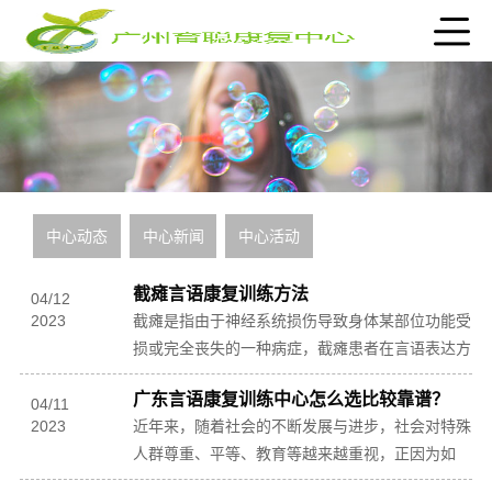
中心动态
中心新闻
中心活动
截瘫言语康复训练方法
04
/
12
2023
截瘫是指由于神经系统损伤导致身体某部位功能受
损或完全丧失的一种病症，截瘫患者在言语表达方
面也会出现不同程度的障碍，因此截瘫言语康复训
广东言语康复训练中心怎么选比较靠谱？
练显得尤...
04
/
11
2023
近年来，随着社会的不断发展与进步，社会对特殊
人群尊重、平等、教育等越来越重视，正因为如
此，现在社会上的语言康复训练机构也越来越多，