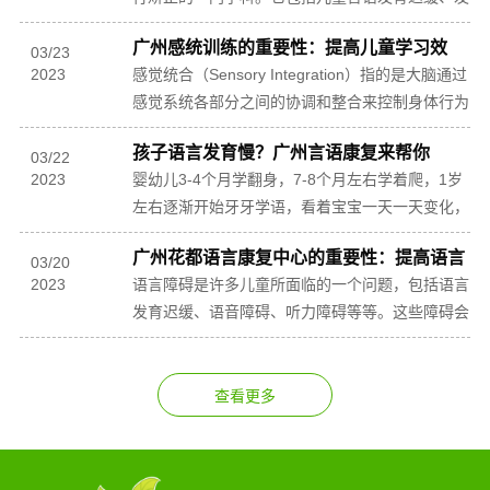
声障碍和口吃等。言语障碍严重的会影响到患者正
广州感统训练的重要性：提高儿童学习效
常的生活...
03
/
23
2023
能，培养全面发展！
感觉统合（Sensory Integration）指的是大脑通过
感觉系统各部分之间的协调和整合来控制身体行为
的过程。感觉统合能力是儿童智力、...
孩子语言发育慢？广州言语康复来帮你
03
/
22
2023
婴幼儿3-4个月学翻身，7-8个月左右学着爬，1岁
左右逐渐开始牙牙学语，看着宝宝一天一天变化，
作为家长心情自然是非常欣喜的。但有些孩子到了
广州花都语言康复中心的重要性：提高语言
说...
03
/
20
2023
障碍儿童的生活质量！
语言障碍是许多儿童所面临的一个问题，包括语言
发育迟缓、语音障碍、听力障碍等等。这些障碍会
导致这些儿童在语言、社交、学习等方面面临很大
的困难。...