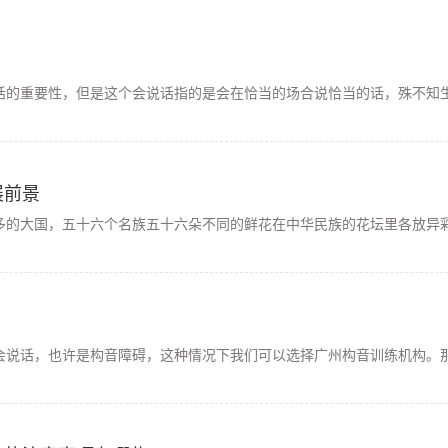
话的重要性，但是这个会说话指的是会在恰当的场合说恰当的话，殊不知生
展前景
多的大国，五十六个名族五十六朵不同的鲜花在中华民族的花坛里各放异彩
会说话，也许是构音障碍，这种情况下我们可以选择广州构音训练机构。那