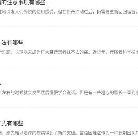
构的注意事项有哪些
性地引发人们愉悦的使用感受，但在新奇冲动过后，仍需要重新回归理智，
方法有哪些
学难题，长期以来成为广大耳聋患者抹不去的痛。近些年，伴随着科学技术
练
半左右的时候就会发声然后慢慢学会说话。但是有一些粗心的家长一直到小
方式有哪些
展，原先难以治疗的疾病得到了新的突破。言语困难症作为一种长期困扰广