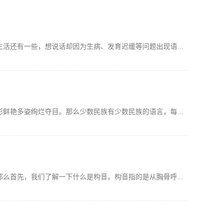
活还有一些，想说话却因为生病、发育迟缓等问题出现语...
鲜艳多姿绚烂夺目。那么少数民族有少数民族的语言，每...
么首先，我们了解一下什么是构音。构音指的是从胸骨呼...