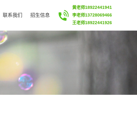
黄老师18922441941
联系我们
招生信息
李老师13728069466
王老师18922441926