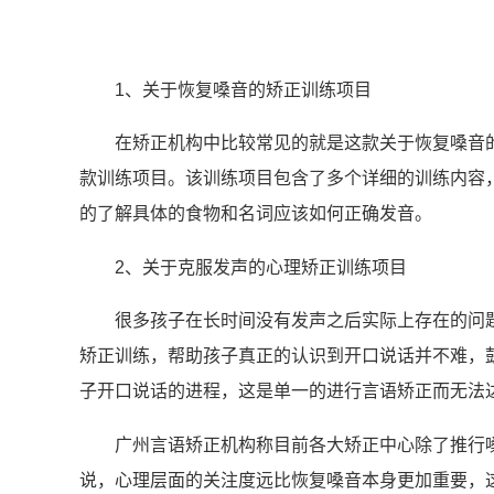
1、关于恢复嗓音的矫正训练项目
在矫正机构中比较常见的就是这款关于恢复嗓音
款训练项目。该训练项目包含了多个详细的训练内容
的了解具体的食物和名词应该如何正确发音。
2、关于克服发声的心理矫正训练项目
很多孩子在长时间没有发声之后实际上存在的问
矫正训练，帮助孩子真正的认识到开口说话并不难，
子开口说话的进程，这是单一的进行言语矫正而无法
广州言语矫正机构称目前各大矫正中心除了推行
说，心理层面的关注度远比恢复嗓音本身更加重要，