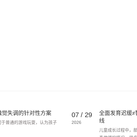
触觉失调的针对性方案
全面发育迟缓≠
07
/
29
线
同于普通的游戏玩耍，认为孩子
2026
儿童成长过程中，