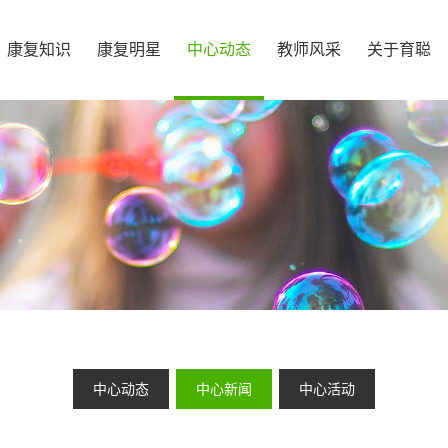
康复知识
康复明星
中心动态
教师风采
关于育聪
中心动态
中心新闻
中心活动