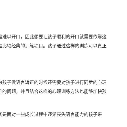
是难以开口，因此想要让孩子顺利的开口就需要依靠这
是比较经典的训练项目。孩子通过这样的训练可以真正
为孩子做语言矫正的时候还需要对孩子进行同步的心理
难的问题，并且结合这样的心理训练方法也能够加快孩
其是面对一些成长过程中逐渐丧失语言能力的孩子来