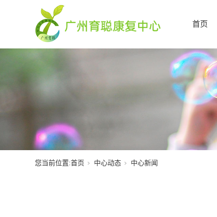
首页
您当前位置:
首页
中心动态
中心新闻