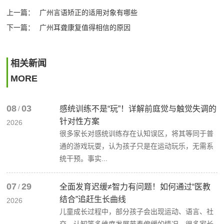
上一篇：
广州言语矫正的适用对象有哪些
下一篇：
广州耳聋康复值得相信的原因
相关新闻
MORE
08
03
/
感统训练不是“玩”！详解前庭觉与触觉失调的
针对性方案
2026
很多家长对感统训练存在认知误区，将其等同于普
通的游戏玩耍，认为孩子只是在运动玩乐，无需系
统干预。事实...
07
29
/
全面发育迟缓≠智力有问题！如何通过“医教
结合”追赶生长曲线
2026
儿童成长过程中，部分孩子会出现运动、语言、社
交、认知等多维度发展节奏偏缓的情况。很多家长