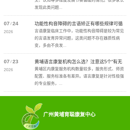
发现此类问题...
07
24
/
功能性构音障碍的言语矫正有哪些规律可循
言语康复临床工作中，功能性构音障碍是较为常见
2026
的言语发育异常问题，这类问题不存在器质性病
变，多由不良发...
07
23
/
黄埔语言康复机构怎么选？注意这5个“有无
黄埔区内康复服务机构数量较多，服务形式、师资
2026
配置、服务标准各有差异。语言康复是针对性极强
的专业服务，...
广州黄埔育聪康复中心