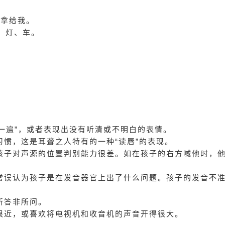
球拿给我。
妈、灯、车。
说一遍”，或者表现出没有听清或不明白的表情。
习惯，这是耳聋之人特有的一种“读唇”的表现。
孩子对声源的位置判别能力很差。如在孩子的右方喊他时，
常误认为孩子是在发音器官上出了什么问题。孩子的发音不
所答非所问。
很近，或喜欢将电视机和收音机的声音开得很大。