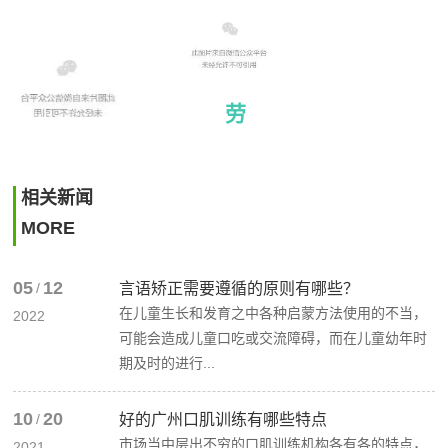
劳
上一
篇：
相关新闻
欢迎
MORE
新同
学！
05
12
/
言语矫正需要遵循的原则有哪些？
育聪
在儿童生长和发育之中各种启蒙方法使用的不当，
2022
康复
可能会造成儿童口吃或交流障碍，而在儿童幼年时
中心
期及时的进行...
亲子
集体
10
20
/
好的广州口肌训练有哪些特点
市场当中层出不穷的口肌训练机构各有各的特点，
课招
2021