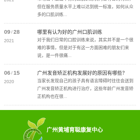
但在服务质量水平上难以达到统一标准，如何从众
生啦
多的口肌训练...
下一
篇：
09
28
/
哪里有认为好的广州口肌训练
家长
对于我们日常的口腔训练来说，其实并不是一个很
2021
培训
难的事情，但是对于有这一方面困难的朋友们来
说，是一件很痛...
会
——
06
15
/
广州发音矫正机构发展好的原因有哪些？
“听觉
当家长发现自己的孩子具有语言障碍时往往会送到
2020
训练”
广州发音矫正机构进行治疗，这些年龄广州发音矫
正机构也在很...
广州黄埔育聪康复中心