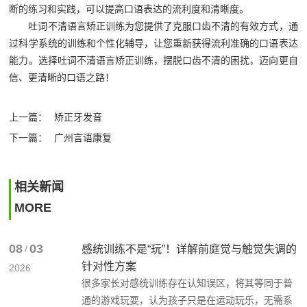
断的练习和实践，可以提高口语表达的流利度和清晰度。
吐词不清语言矫正训练为您提供了克服口齿不清的有效方式，通
过科学系统的训练和个性化辅导，让您重新获得流利准确的口语表达
能力。选择吐词不清语言矫正训练，摆脱口齿不清的困扰，迈向更自
信、更清晰的口语之路！‍
上一篇：
矫正牙发音
下一篇：
广州言语康复
相关新闻
MORE
08
03
/
感统训练不是“玩”！详解前庭觉与触觉失调的
针对性方案
2026
很多家长对感统训练存在认知误区，将其等同于普
通的游戏玩耍，认为孩子只是在运动玩乐，无需系