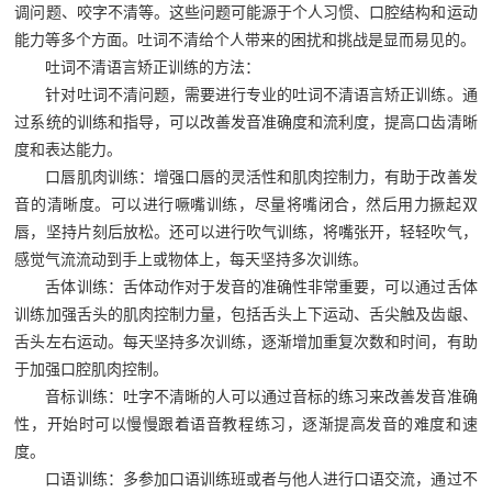
调问题、咬字不清等。这些问题可能源于个人习惯、口腔结构和运动
能力等多个方面。吐词不清给个人带来的困扰和挑战是显而易见的。
吐词不清语言矫正训练的方法：
针对吐词不清问题，需要进行专业的吐词不清语言矫正训练。通
过系统的训练和指导，可以改善发音准确度和流利度，提高口齿清晰
度和表达能力。
口唇肌肉训练：增强口唇的灵活性和肌肉控制力，有助于改善发
音的清晰度。可以进行噘嘴训练，尽量将嘴闭合，然后用力撅起双
唇，坚持片刻后放松。还可以进行吹气训练，将嘴张开，轻轻吹气，
感觉气流流动到手上或物体上，每天坚持多次训练。
舌体训练：舌体动作对于发音的准确性非常重要，可以通过舌体
训练加强舌头的肌肉控制力量，包括舌头上下运动、舌尖触及齿龈、
舌头左右运动。每天坚持多次训练，逐渐增加重复次数和时间，有助
于加强口腔肌肉控制。
音标训练：吐字不清晰的人可以通过音标的练习来改善发音准确
性，开始时可以慢慢跟着语音教程练习，逐渐提高发音的难度和速
度。
口语训练：多参加口语训练班或者与他人进行口语交流，通过不