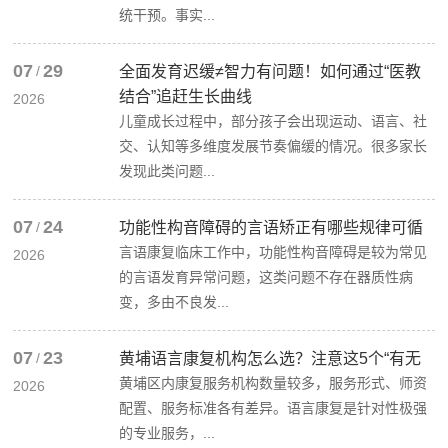
统干预。事实...
07
29
/
全面发育迟缓≠智力有问题！如何通过“医教
结合”追赶生长曲线
2026
儿童成长过程中，部分孩子会出现运动、语言、社
交、认知等多维度发展节奏偏缓的情况。很多家长
发现此类问题...
07
24
/
功能性构音障碍的言语矫正有哪些规律可循
言语康复临床工作中，功能性构音障碍是较为常见
2026
的言语发育异常问题，这类问题不存在器质性病
变，多由不良发...
07
23
/
黄埔语言康复机构怎么选？注意这5个“有无
黄埔区内康复服务机构数量较多，服务形式、师资
2026
配置、服务标准各有差异。语言康复是针对性极强
的专业服务，...