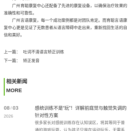
广州育聪康复中心还配备了先进的康复设备，以确保治疗效果的
准确性和可靠性。
广州言语康复，每一个成功案例都是对团队肯定。而育聪言语康
复中心更是见证了无数患者从语言障碍中走出来，重新找回生活的自
信和美好。
上一篇：
吐词不清语言矫正训练
下一篇：
矫正发音
相关新闻
MORE
08
03
/
感统训练不是“玩”！详解前庭觉与触觉失调的
针对性方案
2026
很多家长对感统训练存在认知误区，将其等同于普
通的游戏玩耍，认为孩子只是在运动玩乐，无需系