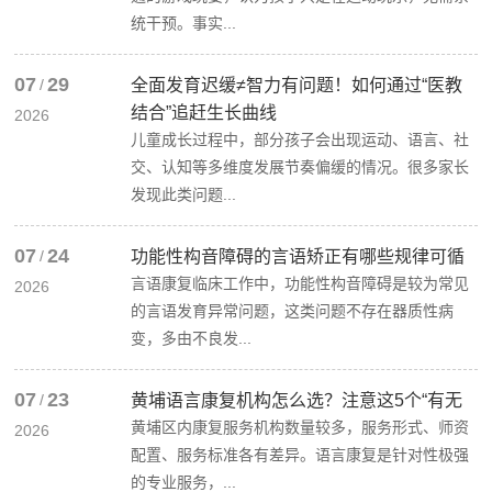
统干预。事实...
07
29
/
全面发育迟缓≠智力有问题！如何通过“医教
结合”追赶生长曲线
2026
儿童成长过程中，部分孩子会出现运动、语言、社
交、认知等多维度发展节奏偏缓的情况。很多家长
发现此类问题...
07
24
/
功能性构音障碍的言语矫正有哪些规律可循
言语康复临床工作中，功能性构音障碍是较为常见
2026
的言语发育异常问题，这类问题不存在器质性病
变，多由不良发...
07
23
/
黄埔语言康复机构怎么选？注意这5个“有无
黄埔区内康复服务机构数量较多，服务形式、师资
2026
配置、服务标准各有差异。语言康复是针对性极强
的专业服务，...