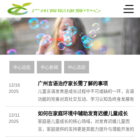
中心动态
中心新闻
中心活动
广州言语治疗家长需了解的事项
12
/
16
2025
儿童言语发育是成长过程中不可或缺的一环，言语
功能的完善对其社交互动、学习认知及终身发展有
着深远意义。广州言语治疗资源丰富，但部分家长
如何在家庭环境中辅助发育迟缓儿童成长
因对治疗...
12
/
11
2025
家庭是儿童成长的核心场域，对发育迟缓儿童而
言，家庭提供的支持更是其能力提升与潜能开发的
重要基础。发育迟缓儿童在语言、运动、认知等方