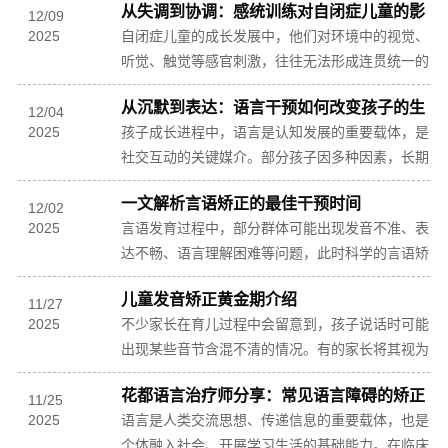
从失调到协调：感统训练对自闭症儿童的影
面的发展节...
12
/
09
2025
响
自闭症儿童的成长发展中，他们对环境中的视觉、
听觉、触觉等感官刺激，往往无法形成连贯统一的
认知整合，进而在行为表现、社交互动等方面呈现
从沉默到表达：语言干预如何改变孩子的生
出一系列...
12
/
04
2025
活
孩子成长进程中，语言是认知发展的重要载体，是
社交互动的关键媒介。部分孩子因多种因素，长期
处于沉默状态，难以用语言传递需求、分享感受、
一文解析言语矫正的最佳干预时间
构建联结...
12
/
02
2025
言语发育过程中，部分群体可能出现发音不准、表
达不畅、语言理解困难等问题，此时科学的言语矫
正不可或缺。言语矫正的效果与干预实施的时间密
儿童发音矫正黄金期介绍
切相关，...
11
/
27
2025
不少家长在育儿过程中会留意到，孩子说话时可能
出现某些音节含混不清的情况。有的家长将其视为
孩子年龄尚小的正常表现，等待其自然改善；有的
花都语言治疗师分享：常见语言障碍的矫正
家长则过...
11
/
25
2025
方法
语言是人类交流思想、传递信息的重要载体，也是
个体融入社会、开展学习生活的基础能力。在临床