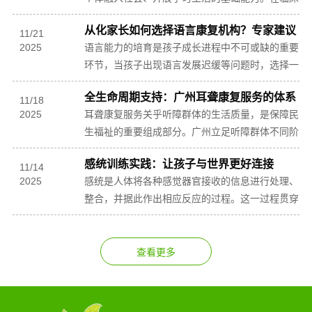
语言治疗工作中，各类语言障碍案例时有出现，这
从化家长如何选择语言康复机构？专家建议
些障碍不...
11
/
21
2025
语言能力的培育是孩子成长进程中不可或缺的重要
环节，当孩子出现语言发展迟缓等问题时，选择一
家专业的语言康复机构，成为不少从化家长关注的
全生命周期支持：广州耳聋康复服务的体系
核心议题...
11
/
18
2025
化建设
耳聋康复服务关乎听障群体的生活质量，是保障民
生福祉的重要组成部分。广州立足听障群体不同阶
段的康复需求，以体系化建设为抓手，构建覆盖全
感统训练实践：让孩子与世界更好连接
生命周期...
11
/
14
2025
感统是人体将各种感觉器官接收的信息进行处理、
整合，并据此作出相应反应的过程。这一过程贯穿
孩子成长始终，是孩子认识环境、参与活动、建立
人际关系...