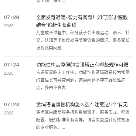
统干预。事实...
07
29
/
全面发育迟缓≠智力有问题！如何通过“医教
结合”追赶生长曲线
2026
儿童成长过程中，部分孩子会出现运动、语言、社
交、认知等多维度发展节奏偏缓的情况。很多家长
发现此类问题...
07
24
/
功能性构音障碍的言语矫正有哪些规律可循
言语康复临床工作中，功能性构音障碍是较为常见
2026
的言语发育异常问题，这类问题不存在器质性病
变，多由不良发...
07
23
/
黄埔语言康复机构怎么选？注意这5个“有无
黄埔区内康复服务机构数量较多，服务形式、师资
2026
配置、服务标准各有差异。语言康复是针对性极强
的专业服务，...