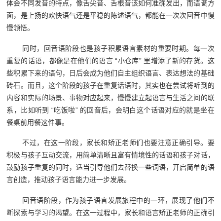
体会不同发音的特点，像舌尖音、舌根音该如何准确发出，而语调方
面，是上扬的欢快语气还是平稳的陈述语气，都能在一次次回音中慢
慢领悟。
同时，回音语阶段也是孩子积累语言素材的重要时期。每一次
重复的话语，都像是在他们的语言 “小仓库” 里增添了新的存货。这
些积累下来的语句，日后会成为他们自主组织语言、表达想法的基础
砖石。而且，这个阶段的孩子在重复话语时，其实也在尝试将听到的
内容和实际的场景、事物对应起来，慢慢建立起语言与生活之间的联
系，比如听到 “吃饭啦” 的回音后，会明白这个话语对应的就是坐在
餐桌前用餐这件事。
不过，在这一阶段，家长和矫正老师们也要注意正确引导。要
积极与孩子互动交流，用简单清晰且富有情境性的话语和孩子对话，
鼓励孩子重复的同时，适当引导他们去替换一些词语，开启简单的语
言创造，推动孩子语言能力进一步发展。
回音语阶段，作为孩子语言发展旅程中的一环，展现了他们不
断探索与学习的渴望。在这一过程中，家长和语言矫正老师的正确引