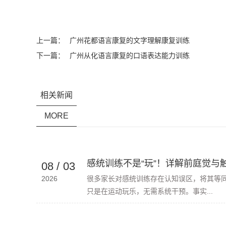
上一篇：
广州花都语言康复的文字理解康复训练
下一篇：
广州从化语言康复的口语表达能力训练
相关新闻
MORE
感统训练不是“玩”！详解前庭觉与
08
/
03
2026
很多家长对感统训练存在认知误区，将其等
只是在运动玩乐，无需系统干预。事实...