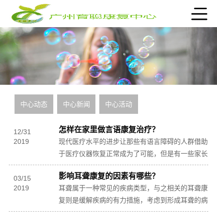
中心动态
中心新闻
中心活动
怎样在家里做言语康复治疗？
12
/
31
2019
现代医疗水平的进步让那些有语言障碍的人群借助
于医疗仪器恢复正常成为了可能，但是有一些家长
认为孩子只要到相应的康复机构中接受言语康复治
影响耳聋康复的因素有哪些？
疗就万事...
03
/
15
2019
耳聋属于一种常见的疾病类型，与之相关的耳聋康
复则是缓解疾病的有力措施，考虑到形成耳聋的病
因各有不同，康复方案会有相应的侧重。作为国内