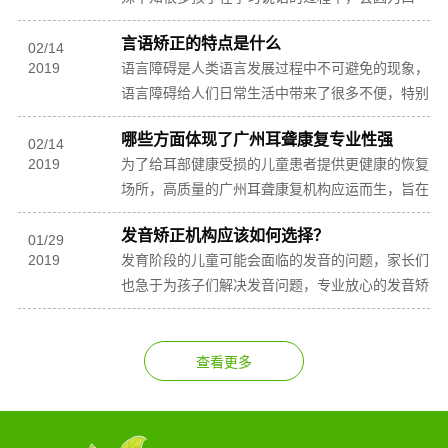
吃、五音不全、吐字不清晰等原因，无法流利的说
言语矫正的特点是什么
出完成的词...
02
/
14
2019
语言障碍是人类语言发展过程中不可避免的现象，
语言障碍给人们日常生活中带来了很多不便，特别
是对儿童的未来发展影响深远。很多父母这发现孩
哪些方面体现了广州耳聋康复专业性强
子患有语...
02
/
14
2019
为了给耳部健康受损的儿童患者提供更健康的恢复
场所，高质量的广州耳聋康复机构应运而生，旨在
更好的通过专业有保障的教学开展，科学的引导落
发音矫正机构应该如何选择？
实，为耳...
01
/
29
2019
发育阶段的儿童可能会面临的发音的问题，家长们
也急于为孩子们解决发音问题，专业放心的发音矫
正课程的机构的系统发音纠正课程成为了家长的首
要选择，...