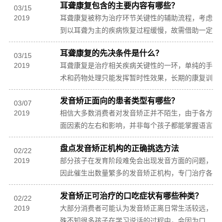
耳聋康复包含的主要内容有哪些？
专业的耳...
03
/
15
2019
耳聋康复被称为治疗环节关键性的辅助流程，考虑
到以耳聋为主的疾病恢复过程缓慢，故需借助一定
量的康复训练来推动整个进程。像国内专业的耳聋
耳聋康复的先决条件是什么？
康复医院...
03
/
15
2019
耳聋康复是治疗相关疾病关键性的一环，单纯的手
术和药物处理只能发挥暂时性效果，长期的康复训
练将有助于听力的尽快恢复。假如消费者对耳聋康
发音矫正面向的患者类型有哪些？
复找哪家...
03
/
07
2019
相信大多数消费者对发音矫正并不陌生，由于各方
面因素的左右和影响，并非每个孩子都能掌握语言
的争取表述方法，所以才催生出专业放心的发音矫
盘点发音矫正机构的正确挑选方法
正机构。...
02
/
22
2019
部分孩子在发育阶段难免会出现发音方面的问题，
因此催生出数量繁多的发音矫正机构，专门治疗各
种各样的发音问题。有需求的消费者倾向于选择专
发音矫正可治疗的口吃症状有哪些种类？
业放心的...
02
/
22
2019
大部分消费者可能认为发音矫正离日常生活较远，
殊不知很多孩子在学习说话的过程中，会因为口