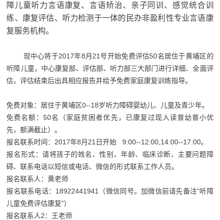
障儿童听力言语康复、
言语矫治、亲子同训、感觉统合训
练、康复评估、听力检测于一体的民办非盈利性专业言语康
复服务机构。
现中心将于2017年8月21号开始免费评估50名居住于黄埔区的
听障儿童，中心康复部、评估部、听力部三大部门进行详细、全面评
估，评估结束后出具相应报告并给予免费家庭康复训练指导。
免费对象：居住于黄埔区0--18岁听力障碍婴幼儿、儿童及青少年。
免费名额：50名（家庭贫困者优先，已康复过现入读普幼普小优
先，额满截止）。
报名联系时间：2017年8月21日开始 9:00--12:00,14:00--17:00。
报名形式：请将孩子的姓名、性别、年龄、临床诊断、主要问题障
碍、联系电话以短信或电话、微信的形式联系工作人员。
报名联系人：黄老师
报名联系电话：18922441941（微信同号。加微信前请先备注“听障
儿童免费评估康复”）
报名联系人2：王老师