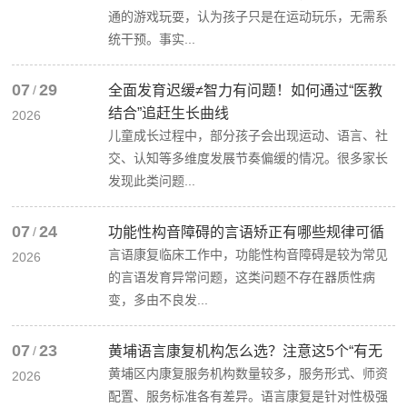
通的游戏玩耍，认为孩子只是在运动玩乐，无需系
统干预。事实...
07
29
/
全面发育迟缓≠智力有问题！如何通过“医教
结合”追赶生长曲线
2026
儿童成长过程中，部分孩子会出现运动、语言、社
交、认知等多维度发展节奏偏缓的情况。很多家长
发现此类问题...
07
24
/
功能性构音障碍的言语矫正有哪些规律可循
言语康复临床工作中，功能性构音障碍是较为常见
2026
的言语发育异常问题，这类问题不存在器质性病
变，多由不良发...
07
23
/
黄埔语言康复机构怎么选？注意这5个“有无
黄埔区内康复服务机构数量较多，服务形式、师资
2026
配置、服务标准各有差异。语言康复是针对性极强