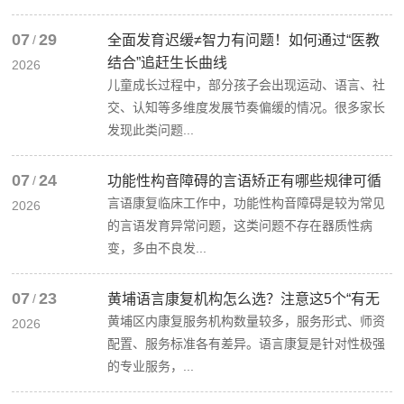
07
29
/
全面发育迟缓≠智力有问题！如何通过“医教
结合”追赶生长曲线
2026
儿童成长过程中，部分孩子会出现运动、语言、社
交、认知等多维度发展节奏偏缓的情况。很多家长
发现此类问题...
07
24
/
功能性构音障碍的言语矫正有哪些规律可循
言语康复临床工作中，功能性构音障碍是较为常见
2026
的言语发育异常问题，这类问题不存在器质性病
变，多由不良发...
07
23
/
黄埔语言康复机构怎么选？注意这5个“有无
黄埔区内康复服务机构数量较多，服务形式、师资
2026
配置、服务标准各有差异。语言康复是针对性极强
的专业服务，...