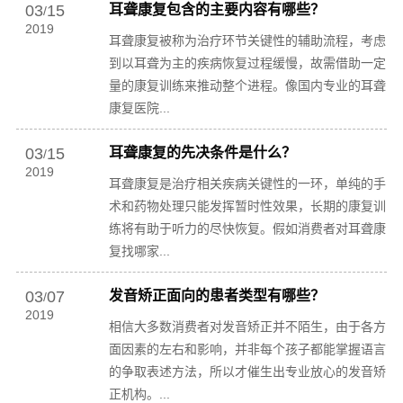
03
15
耳聋康复包含的主要内容有哪些？
/
2019
耳聋康复被称为治疗环节关键性的辅助流程，考虑
到以耳聋为主的疾病恢复过程缓慢，故需借助一定
量的康复训练来推动整个进程。像国内专业的耳聋
康复医院...
03
15
耳聋康复的先决条件是什么？
/
2019
耳聋康复是治疗相关疾病关键性的一环，单纯的手
术和药物处理只能发挥暂时性效果，长期的康复训
练将有助于听力的尽快恢复。假如消费者对耳聋康
复找哪家...
03
07
发音矫正面向的患者类型有哪些？
/
2019
相信大多数消费者对发音矫正并不陌生，由于各方
面因素的左右和影响，并非每个孩子都能掌握语言
的争取表述方法，所以才催生出专业放心的发音矫
正机构。...