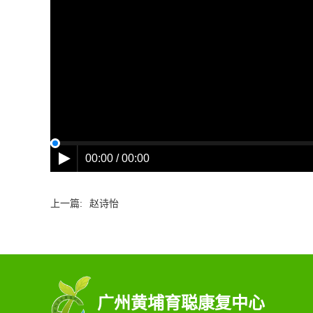
00:00 / 00:00
上一篇:
赵诗怡
广州黄埔育聪康复中心