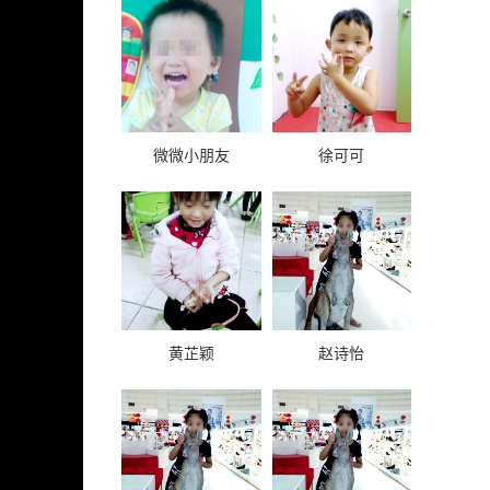
微微小朋友
徐可可
黄芷颖
赵诗怡