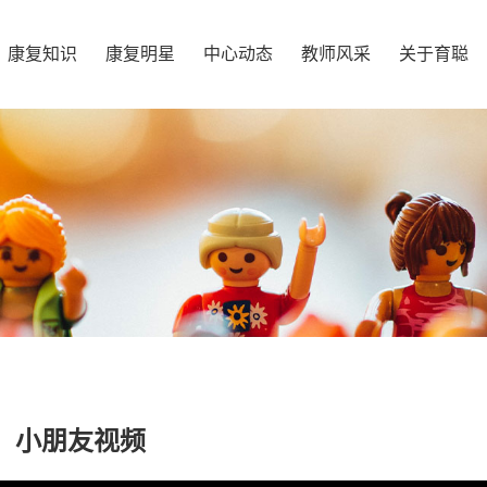
康复知识
康复明星
中心动态
教师风采
关于育聪
小朋友视频