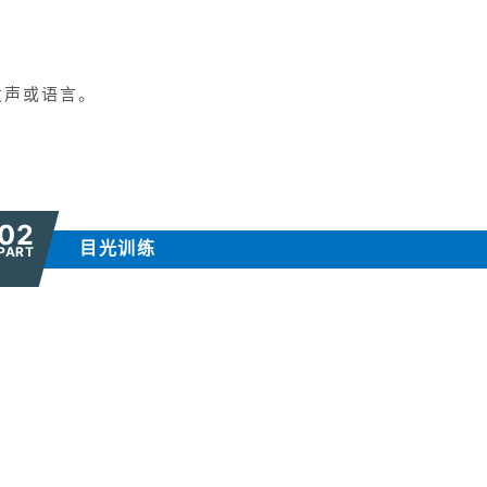
发声或语言。
02
目光训练
PART
。