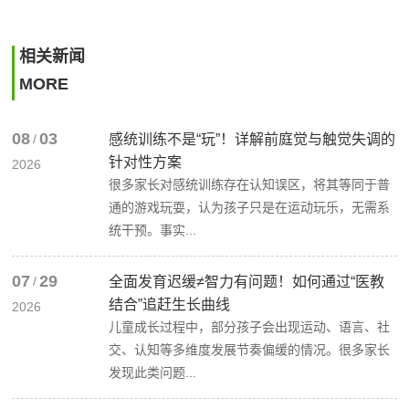
相关新闻
MORE
08
03
/
感统训练不是“玩”！详解前庭觉与触觉失调的
针对性方案
2026
很多家长对感统训练存在认知误区，将其等同于普
通的游戏玩耍，认为孩子只是在运动玩乐，无需系
统干预。事实...
07
29
/
全面发育迟缓≠智力有问题！如何通过“医教
结合”追赶生长曲线
2026
儿童成长过程中，部分孩子会出现运动、语言、社
交、认知等多维度发展节奏偏缓的情况。很多家长
发现此类问题...