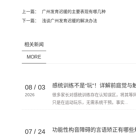
上一篇：
广州发育迟缓的主要表现有哪几种
下一篇：
浅谈广州发育迟缓的解决办法
相关新闻
MORE
感统训练不是“玩”！详解前庭觉与
08
/
03
2026
很多家长对感统训练存在认知误区，将其等
只是在运动玩乐，无需系统干预。事实...
功能性构音障碍的言语矫正有哪些
07
/
24