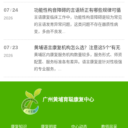
07
24
/
功能性构音障碍的言语矫正有哪些规律可循
言语康复临床工作中，功能性构音障碍是较为常见
2026
的言语发育异常问题，这类问题不存在器质性病
变，多由不良发...
07
23
/
黄埔语言康复机构怎么选？注意这5个“有无
黄埔区内康复服务机构数量较多，服务形式、师资
2026
配置、服务标准各有差异。语言康复是针对性极强
的专业服务，...
广州黄埔育聪康复中心
康复知识
康复明星
中心动态
教师风采