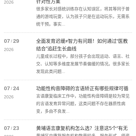
针对性方案
2026
很多家长对感统训练存在认知误区，将其等同于普
通的游戏玩耍，认为孩子只是在运动玩乐，无需系
统干预。事实...
07
29
/
全面发育迟缓≠智力有问题！如何通过“医教
结合”追赶生长曲线
2026
儿童成长过程中，部分孩子会出现运动、语言、社
交、认知等多维度发展节奏偏缓的情况。很多家长
发现此类问题...
07
24
/
功能性构音障碍的言语矫正有哪些规律可循
言语康复临床工作中，功能性构音障碍是较为常见
2026
的言语发育异常问题，这类问题不存在器质性病
变，多由不良发...
07
23
/
黄埔语言康复机构怎么选？注意这5个“有无
黄埔区内康复服务机构数量较多，服务形式、师资