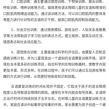
2、口肌训练：通主要通过感觉训练、下颚骨训练、唇舌训练、
呼吸训练、喂养训练等方式，锻炼患有语言障碍儿童的言语和喂食的
口腔肌肉物理运动能力。通过该训练方法，可以对口腔肌肉的整体发
育能力进行针对性的言语矫正干预，提高口腔肌肉控制协调能力。
3、社会交往训练：通过情景模拟、游戏治疗、人际关系发展教
学等方法帮助孩子学习恰当的表达方式，建立规则，提高互动交流、
情感表达和社会适应能力。
4、感觉统合训练：主要是通过科学的评估后，由康复人员制定
感统训练计划，并为儿童营造出一个虚拟的言语康复训练环境。该环
境包含丰富多彩的训练项目，结合科学的实物训练器材，使教学内容
更加丰富、形式多样。在训练过程中，孩子们可以通过互动游戏等有
趣的方式进行训练，从而更好地吸收知识和技能。
言语康复训练的时间长短并不固定，它取决于孩子的语言障碍
程度以及导致语言障碍的原因。通常在半年内就会有所改善，言语矫
正治疗时间可持续到孩子五岁左右。在听障儿童的言语康复训练方法
中，家庭在语训中起着举足轻重的作用，家长需要为孩子创造一个被