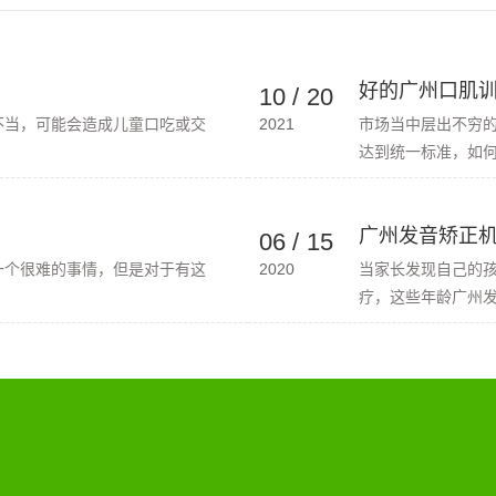
好的广州口肌
10
/
20
不当，可能会造成儿童口吃或交
2021
市场当中层出不穷
达到统一标准，如何
广州发音矫正
06
/
15
一个很难的事情，但是对于有这
2020
当家长发现自己的
疗，这些年龄广州发