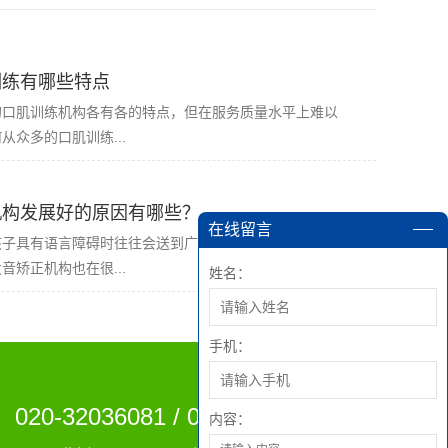
训练有哪些特点
的口肌训练机构各有各的特点，但在服务质量水平上难以
从众多的口肌训练...
机构发展好的原因有哪些？
在线留言
孩子具有语言障碍时往往会送到广州发音矫正机构进行治
音矫正机构也在很...
姓名：
手机：
020-32036081 / 020-38210984
内容：