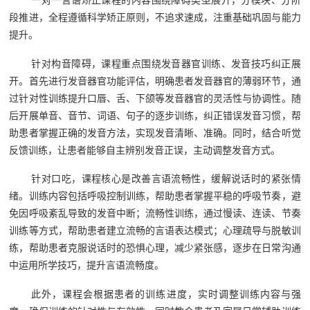
一对一言语矫正课程的内容围绕障碍类型展开，分模块、分阶
段推进，全程遵循科学矫正原则，不追求速成，注重基础巩固与能力
提升。
针对构音障碍，课程重点围绕发音器官训练、发音技巧纠正展
开。首先进行发音器官功能评估，明确患者发音器官的薄弱环节，通
过针对性训练提升口唇、舌、下颌等发音器官的灵活性与协调性。随
后开展单音、音节、词语、句子的逐步训练，纠正错误发音习惯，帮
助患者掌握正确的发音方法，实现发音清晰、准确。同时，结合听觉
反馈训练，让患者能够自主辨别发音正误，主动调整发音方式。
针对口吃，课程核心是改善言语流畅性，缓解说话时的紧张情
绪。训练内容包括呼吸控制训练，帮助患者掌握平稳的呼吸节奏，避
免因呼吸紊乱导致的发音中断；流畅性训练，通过慢读、连读、节奏
训练等方式，帮助患者建立流畅的言语表达模式；心理疏导与脱敏训
练，帮助患者克服说话时的恐惧心理，减少紧张感，逐步在日常沟通
中运用所学技巧，提升言语流畅度。
此外，课程会根据患者的训练进度，实时调整训练内容与强