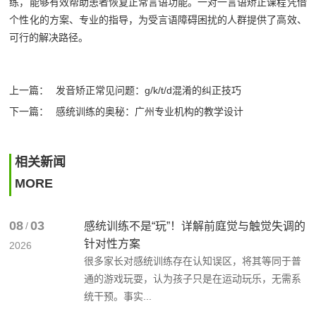
练，能够有效帮助患者恢复正常言语功能。一对一言语矫正课程凭借
个性化的方案、专业的指导，为受言语障碍困扰的人群提供了高效、
可行的解决路径。
上一篇：
发音矫正常见问题：g/k/t/d混淆的纠正技巧
下一篇：
感统训练的奥秘：广州专业机构的教学设计
相关新闻
MORE
08
03
/
感统训练不是“玩”！详解前庭觉与触觉失调的
针对性方案
2026
很多家长对感统训练存在认知误区，将其等同于普
通的游戏玩耍，认为孩子只是在运动玩乐，无需系
统干预。事实...