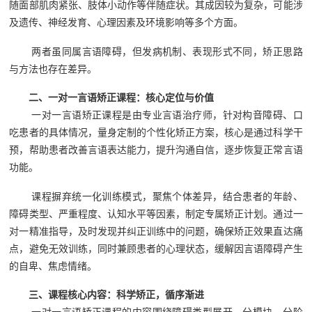
随面部肌肉紧张、肢体小动作等伴随症状。其成因较为复杂，可能涉
及遗传、神经发育、心理因素及环境影响等多个方面。
两者虽同属言语障碍，但发病机制、表现形式不同，矫正思路
与方法也存在差异。
二、一对一言语矫正课程：核心定位与价值
一对一言语矫正课程是由专业言语治疗师，针对构音障碍、口
吃患者的具体情况，量身定制的个性化矫正方案，核心是通过科学干
预，帮助患者改善言语表达能力，提升沟通自信，逐步恢复正常言语
功能。
课程摒弃统一化训练模式，聚焦个体差异，结合患者的年龄、
障碍类型、严重程度、认知水平等因素，制定专属矫正计划。通过一
对一精准指导，及时发现并纠正训练中的问题，确保矫正效果直达痛
点，避免无效训练，同时兼顾患者的心理状态，缓解因言语障碍产生
的自卑、焦虑情绪。
三、课程核心内容：科学矫正，循序渐进