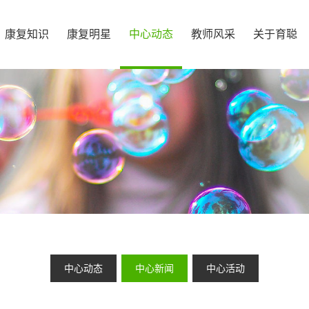
康复知识
康复明星
中心动态
教师风采
关于育聪
中心动态
中心新闻
中心活动