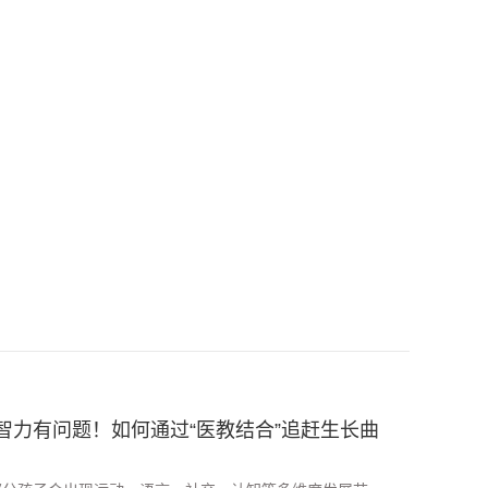
智力有问题！如何通过“医教结合”追赶生长曲