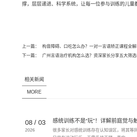
撑，层层递进、科学系统，让每一位参与训练的儿童
上一篇：
构音障碍、口吃怎么办？一对一言语矫正课程全解
下一篇：
广州言语治疗机构怎么选？资深家长分享五大筛选
相关新闻
MORE
感统训练不是“玩”！详解前庭觉与
08
/
03
2026
很多家长对感统训练存在认知误区，将其等