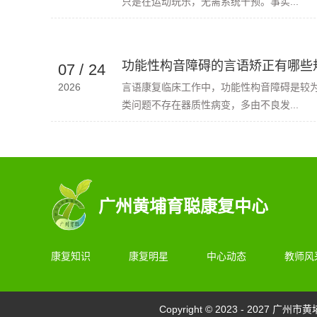
只是在运动玩乐，无需系统干预。事实...
功能性构音障碍的言语矫正有哪些
07
/
24
2026
言语康复临床工作中，功能性构音障碍是较
类问题不存在器质性病变，多由不良发...
广州黄埔育聪康复中心
康复知识
康复明星
中心动态
教师风
Copyright © 2023 - 2027 广州市