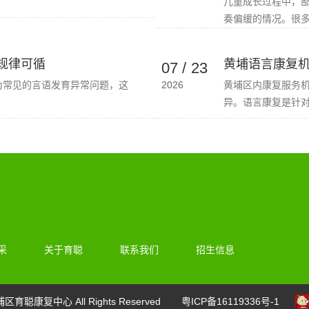
儿童成长过程中，
奏偏缓的情况。很多
规律可循
黄埔语言康复机
07
/
23
为常见的言语发育异常问题，这
2026
黄埔区内康复服务
异。语言康复是针对
采
关于育聪
联系我们
招生信息
黄埔区育聪康复中心 All Rights Reserved
粤ICP备16119336号-1