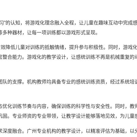
练习”的认知，将游戏化理念融入全程，让儿童在趣味互动中完成
等多种器材，让每一项训练都以游戏形式呈现。
能有效降低儿童对训练的抵触情绪，提升参与积极性。同时，游戏
官整合能力。游戏化的教学设计，让感统训练不再是机械重复的
团队的支撑。机构教师均具备专业的感统训练资质，经过系统培
态优化训练节奏与内容，确保训练的科学性与安全性。同时，教
巩固。专业师资的专业带领，让教学设计能够落地见效，为儿童
求深度融合。广州专业机构的教学设计，以精准评估为基础，以