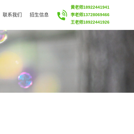
黄老师18922441941
联系我们
招生信息
李老师13728069466
王老师18922441926