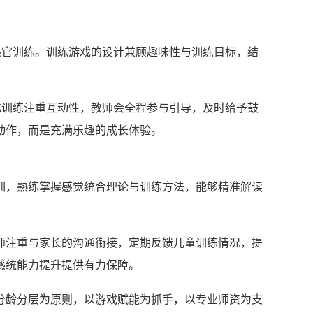
感官训练。训练游戏的设计兼顾趣味性与训练目标，结
化训练注重互动性，教师会全程参与引导，及时给予鼓
动作，而是充满乐趣的成长体验。
训，熟练掌握感觉统合理论与训练方法，能够精准解读
师注重与家长的沟通衔接，定期反馈儿童训练情况，提
感统能力提升提供有力保障。
分龄分层为原则，以游戏赋能为抓手，以专业师资为支