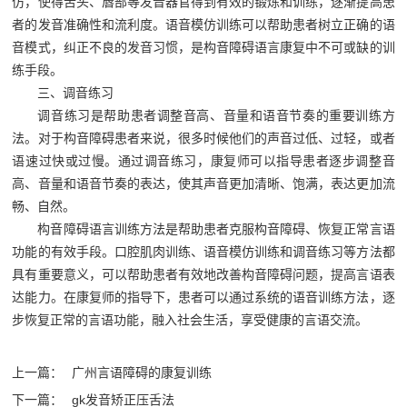
仿，使得舌头、唇部等发音器官得到有效的锻炼和训练，逐渐提高患
者的发音准确性和流利度。语音模仿训练可以帮助患者树立正确的语
音模式，纠正不良的发音习惯，是构音障碍语言康复中不可或缺的训
练手段。
三、调音练习
调音练习是帮助患者调整音高、音量和语音节奏的重要训练方
法。对于构音障碍患者来说，很多时候他们的声音过低、过轻，或者
语速过快或过慢。通过调音练习，康复师可以指导患者逐步调整音
高、音量和语音节奏的表达，使其声音更加清晰、饱满，表达更加流
畅、自然。
构音障碍语言训练方法是帮助患者克服构音障碍、恢复正常言语
功能的有效手段。口腔肌肉训练、语音模仿训练和调音练习等方法都
具有重要意义，可以帮助患者有效地改善构音障碍问题，提高言语表
达能力。在康复师的指导下，患者可以通过系统的语音训练方法，逐
步恢复正常的言语功能，融入社会生活，享受健康的言语交流。‍
上一篇：
广州言语障碍的康复训练
下一篇：
gk发音矫正压舌法