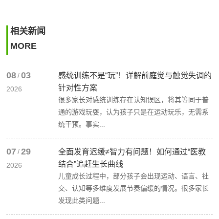
相关新闻
MORE
08
03
/
感统训练不是“玩”！详解前庭觉与触觉失调的
针对性方案
2026
很多家长对感统训练存在认知误区，将其等同于普
通的游戏玩耍，认为孩子只是在运动玩乐，无需系
统干预。事实...
07
29
/
全面发育迟缓≠智力有问题！如何通过“医教
结合”追赶生长曲线
2026
儿童成长过程中，部分孩子会出现运动、语言、社
交、认知等多维度发展节奏偏缓的情况。很多家长
发现此类问题...