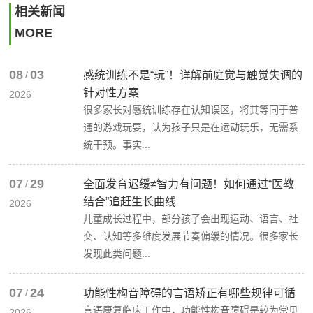
相关新闻
MORE
08
03
/
感统训练不是“玩”！详解前庭觉与触觉失调的
针对性方案
2026
很多家长对感统训练存在认知误区，将其等同于普
通的游戏玩耍，认为孩子只是在运动玩乐，无需系
统干预。事实...
07
29
/
全面发育迟缓≠智力有问题！如何通过“医教
结合”追赶生长曲线
2026
儿童成长过程中，部分孩子会出现运动、语言、社
交、认知等多维度发展节奏偏缓的情况。很多家长
发现此类问题...
07
24
/
功能性构音障碍的言语矫正有哪些规律可循
言语康复临床工作中，功能性构音障碍是较为常见
2026