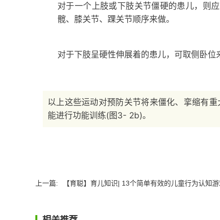
对于一个上肢或下肢关节僵硬的患儿，则应
髋、膝关节、踝关节顺序来做。
对于下肢呈硬性伸展着的患儿，可取侧卧位
以上这些运动对预防关节将来僵化、挛缩有重
能进行功能训练(图3- 2b)。
上一篇:
【育聪】育儿知识| 13个简单有效的儿童行为认知游
相关推荐