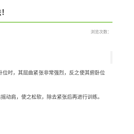
法！
浏览次数：
卧位时，其屈曲紧张非常强烈，反之使其俯卧位
后摇动肩，使之松软，除去紧张后再进行训练。
。