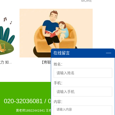
MORE
在线留言
如...
【育聪】引导式教育
姓名：
手机：
020-32036081 / 020-38210984
内容：
黄老师18922441941 王老师18922441926