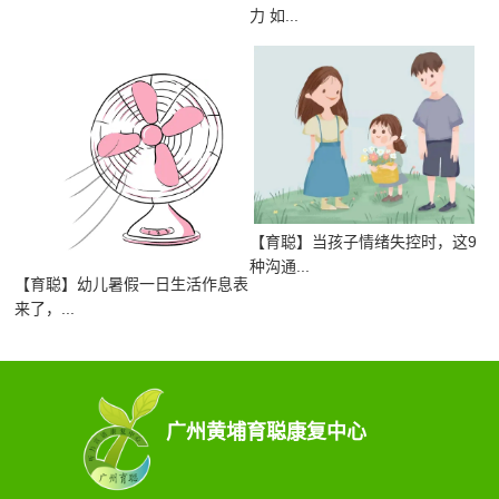
力 如...
【育聪】当孩子情绪失控时，这9
种沟通...
【育聪】幼儿暑假一日生活作息表
来了，...
广州黄埔育聪康复中心