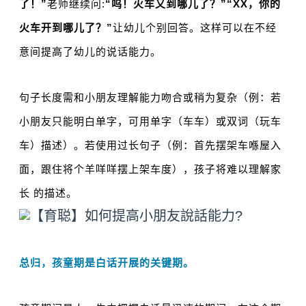
了！
”
老师继续问:
“呜！
火车又到哪儿了？
”“XX，你的
火车开到哪儿了？
”
让幼儿个别回答。
这样可以在不经
意间提高了幼儿的说话能力。
句子长度需和小朋友理解能力吻合或稍为复杂（例：
若
小朋友只能明白单字，可用单字（车车）或双词（玩车
车）描述）。
若使用过长句子（例：
首先摆架车喺屋入
面，跟住将个羊咩咩摆上架车度），孩子将难以理解家
长 的描述。
总归，孩童期是白话开展的关键期。