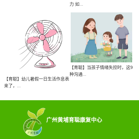
力 如...
【育聪】当孩子情绪失控时，这9
种沟通...
【育聪】幼儿暑假一日生活作息表
来了，...
广州黄埔育聪康复中心