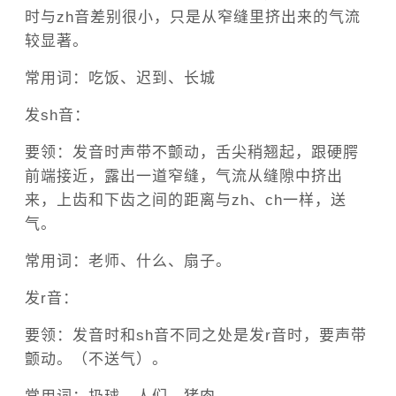
时与zh音差别很小，只是从窄缝里挤出来的气流
较显著。
常用词：吃饭、迟到、长城
发sh音：
要领：发音时声带不颤动，舌尖稍翘起，跟硬腭
前端接近，露出一道窄缝，气流从缝隙中挤出
来，上齿和下齿之间的距离与zh、ch一样，送
气。
常用词：老师、什么、扇子。
发r音：
要领：发音时和sh音不同之处是发r音时，要声带
颤动。（不送气）。