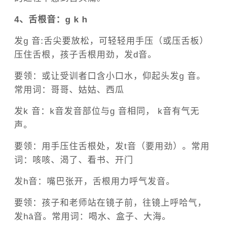
4、舌根音：ɡ k h
发ɡ 音:舌尖要放松，可轻轻用手压（或压舌板）
压住舌根，孩子舌根用劲，发d音。
要领：或让受训者口含小口水，仰起头发ɡ 音。
常用词：哥哥、姑姑、西瓜
发k 音：k音发音部位与ɡ 音相同， k音有气无
声。
要领：用手压住舌根处，发t音（要用劲）。常用
词：咳咳、渴了、看书、开门
发h音：嘴巴张开，舌根用力呼气发音。
要领：孩子和老师站在镜子前，往镜上呼哈气，
发hā音。常用词：喝水、盒子、大海。