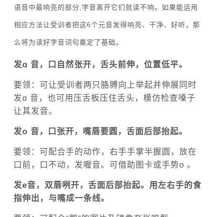
语音中最响亮的部分,字音离开它们就读不响。如果能运用
相应方法让受训者把这6个元音发得响亮、干净、好听，那
么将为读好字音词句奠定了基础。
发ɑ 音，口自然张开，舌头前伸，位置低平。
要领：可让受训者两只胳膊向上举起并伸展同时
发ɑ 音，也可用压舌板压住舌头，模仿检查嗓子
让其发音。
发o 音，口张开，嘴唇要圆，舌面后部抬起。
要领：可配合手的动作，右手手掌半握圆，放在
口前，口不动，发喔音。可借助图卡或手势o 。
发e音，双唇咧开，舌面后部抬起。用左右手的食
指伸出，与嘴成一条线。