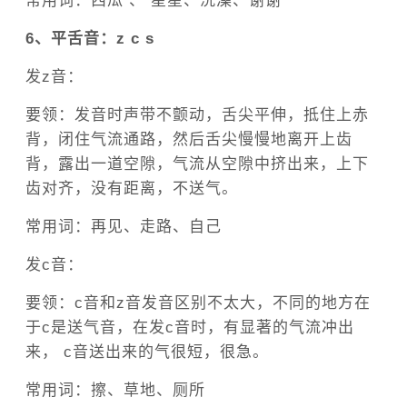
常用词：西瓜 、 星星、洗澡、谢谢
6、平舌音：z c s
发z音：
要领：发音时声带不颤动，舌尖平伸，抵住上赤
背，闭住气流通路，然后舌尖慢慢地离开上齿
背，露出一道空隙，气流从空隙中挤出来，上下
齿对齐，没有距离，不送气。
常用词：再见、走路、自己
发c音：
要领：c音和z音发音区别不太大，不同的地方在
于c是送气音，在发c音时，有显著的气流冲出
来， c音送出来的气很短，很急。
常用词：擦、草地、厕所