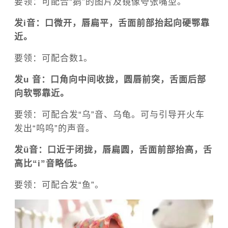
要领：可配合“鹅”的图片及镜像夸张嘴型。
发i音：口微开，唇扁平，舌面前部抬起向硬鄂靠
近。
要领：可配合数1。
发u 音：口角向中间收拢，圆唇前突，舌面后部
向软鄂靠近。
要领：可配合发“乌”音、乌龟。可与引导开火车
发出“呜呜”的声音。
发ü音：口近于闭拢，唇扁圆，舌面前部抬高，舌
高比“i”音略低。
要领：可配合发“鱼”。