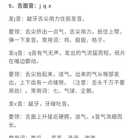
5、舌面音：j q x
发j音：龇牙舌尖用力往前发音。
要领：舌尖挤出一点气，舌尖用力，抵住上颚，
弹一下发音。常用词：鸡、姐姐、桔子。
发q音：q音有气无声，发出的气流猛而短，纸片
在嘴边颤动。
要领：舌尖抬起来，送气。出来的气从喉部发
出，上下齿有一点缝隙。（注意：舌头千万不要
用劲）。常用词：七、气球、企鹅。
发x音：龇牙，牙缝吐音。
要领：舌面上升接近硬腭，送气。x音气流细而
长。