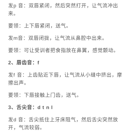
发p 音：双唇紧闭，然后突然打开，让气流冲出
来。
要领：上下唇紧闭，送气。
发m音：双唇闭拢，让气流从鼻腔中出来。
要领：可让受训者把食指放在鼻翼，感觉颤动。
2、唇齿音：f
发f 音：上齿贴近下唇，让气流从小缝中挤出，摩
擦出声。
要领：下唇接触上门齿，送气。
3、舌尖音：d t n l
发d 音：舌尖抵住上牙床阻气，然后舌尖突然放
开，气流较弱。