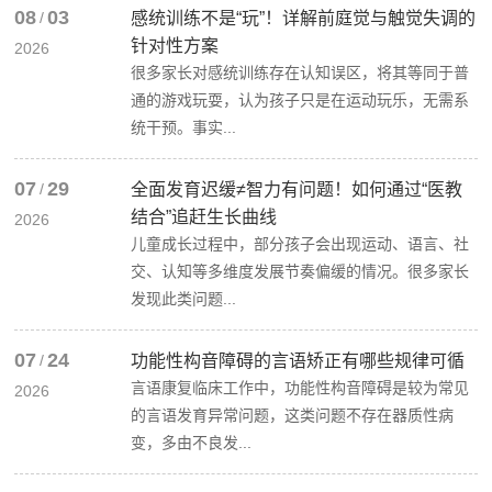
08
03
/
感统训练不是“玩”！详解前庭觉与触觉失调的
针对性方案
2026
很多家长对感统训练存在认知误区，将其等同于普
通的游戏玩耍，认为孩子只是在运动玩乐，无需系
统干预。事实...
07
29
/
全面发育迟缓≠智力有问题！如何通过“医教
结合”追赶生长曲线
2026
儿童成长过程中，部分孩子会出现运动、语言、社
交、认知等多维度发展节奏偏缓的情况。很多家长
发现此类问题...
07
24
/
功能性构音障碍的言语矫正有哪些规律可循
言语康复临床工作中，功能性构音障碍是较为常见
2026
的言语发育异常问题，这类问题不存在器质性病
变，多由不良发...