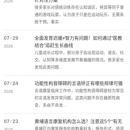
针对性方案
2026
很多家长对感统训练存在认知误区，将其等同于普
通的游戏玩耍，认为孩子只是在运动玩乐，无需系
统干预。事实...
07
29
/
全面发育迟缓≠智力有问题！如何通过“医教
结合”追赶生长曲线
2026
儿童成长过程中，部分孩子会出现运动、语言、社
交、认知等多维度发展节奏偏缓的情况。很多家长
发现此类问题...
07
24
/
功能性构音障碍的言语矫正有哪些规律可循
言语康复临床工作中，功能性构音障碍是较为常见
2026
的言语发育异常问题，这类问题不存在器质性病
变，多由不良发...
07
23
/
黄埔语言康复机构怎么选？注意这5个“有无
黄埔区内康复服务机构数量较多，服务形式、师资
2026