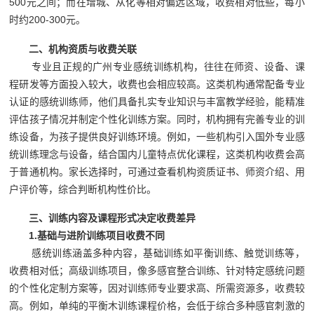
500元之间；而在增城、从化等相对偏远区域，收费相对低些，每小
时约200-300元。
二、机构资质与收费关联
专业且正规的广州专业感统训练机构，往往在师资、设备、课
程研发等方面投入较大，收费也会相应较高。这类机构通常配备专业
认证的感统训练师，他们具备扎实专业知识与丰富教学经验，能精准
评估孩子情况并制定个性化训练方案。同时，机构拥有完善专业的训
练设备，为孩子提供良好训练环境。例如，一些机构引入国外专业感
统训练理念与设备，结合国内儿童特点优化课程，这类机构收费会高
于普通机构。家长选择时，可通过查看机构资质证书、师资介绍、用
户评价等，综合判断机构性价比。
三、训练内容及课程形式决定收费差异
1.基础与进阶训练项目收费不同
感统训练涵盖多种内容，基础训练如平衡训练、触觉训练等，
收费相对低；高级训练项目，像多感官整合训练、针对特定感统问题
的个性化定制方案等，因对训练师专业要求高、所需资源多，收费较
高。例如，单纯的平衡木训练课程价格，会低于综合多种感官刺激的