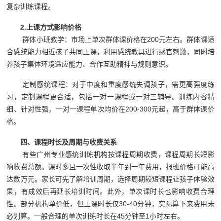
复杂训练课程。
2.上课方式影响价格
群体小班教学：市场上单次群体课价格在200元左右。群体课适
合感统能力相近孩子共同上课，利用感统教具进行感官刺激，同时培
养孩子集体环境适应能力、合作互助精神与规则意识。
定制感统课程：对于中度和重度感统失调孩子，需更高强度练
习，定制课程更合适，包括一对一课程或一对三辅导。训练内容精
细、针对性强，一对一课程单次均价在200-300元起，高于群体课价
格。
四、课程时长及周期与收费关系
有些广州专业感统训练机构按课程周期收费，课程周期长短影
响收费总额。课时多且一次性收取半年到一年费用，报班价格可能高
达数万元。家长可先了解培训周期，选择周期较短课程让孩子体验效
果，有成效后再延长培训时间。此外，单次课时长也影响收费合理
性。部分机构单价低，但上课时长仅30-40分钟，实际算下来费用未
必划算。一般合理的单次训练时长在45分钟至1小时左右。