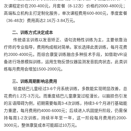
次课程定价在200-400元，月套餐（8-12次）价格约2000-4800元；
高端私立机构主打定制化服务，单次课程费用600-800元，季度套餐
（36-48次）费用高达2.16万-3.84万元。
二、训练方式决定成本
传统语言训练以发音矫正、语句流畅性训练为主，主要依靠治
疗师的专业指导，费用构成相对简单。家长选择此类训练，每月花费
约2000-4000元。而综合康复训练融合多种技术手段，如借助VR设
备进行场景模拟训练，运用生物反馈仪器监测发音肌肉状态，此类训
练每月费用会增加1500-2000元。
三、训练周期影响总费用
轻度结巴儿童经过3-6个月系统训练，多数能实现明显改善，总
花费约1.2万-3万元。而重度结巴儿童康复过程漫长，以脑损伤引发
的言语障碍为例，初期需要每周3-4次训练，持续3-6个月进行基础能
力重建，每月费用约4000-6000元；后续进入巩固提升阶段，仍需保
持每周1-2次训练，持续半年至一年，这一阶段每月费用约2000-
3000元，整体康复成本可能超过10万元。