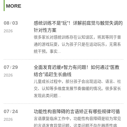
MORE
08
03
/
感统训练不是“玩”！详解前庭觉与触觉失调的
针对性方案
2026
很多家长对感统训练存在认知误区，将其等同于普
通的游戏玩耍，认为孩子只是在运动玩乐，无需系
统干预。事实...
07
29
/
全面发育迟缓≠智力有问题！如何通过“医教
结合”追赶生长曲线
2026
儿童成长过程中，部分孩子会出现运动、语言、社
交、认知等多维度发展节奏偏缓的情况。很多家长
发现此类问题...
07
24
/
功能性构音障碍的言语矫正有哪些规律可循
言语康复临床工作中，功能性构音障碍是较为常见
2026
的言语发育异常问题，这类问题不存在器质性病