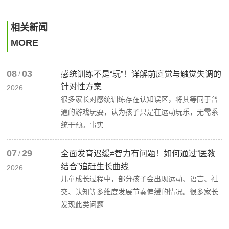
相关新闻
MORE
08
03
/
感统训练不是“玩”！详解前庭觉与触觉失调的
针对性方案
2026
很多家长对感统训练存在认知误区，将其等同于普
通的游戏玩耍，认为孩子只是在运动玩乐，无需系
统干预。事实...
07
29
/
全面发育迟缓≠智力有问题！如何通过“医教
结合”追赶生长曲线
2026
儿童成长过程中，部分孩子会出现运动、语言、社
交、认知等多维度发展节奏偏缓的情况。很多家长
发现此类问题...