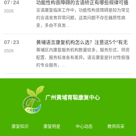
07
24
/
功能性构音障碍的言语矫正有哪些规律可循
言语康复临床工作中，功能性构音障碍是较为常见
2026
的言语发育异常问题，这类问题不存在器质性病
变，多由不良发...
07
23
/
黄埔语言康复机构怎么选？注意这5个“有无
黄埔区内康复服务机构数量较多，服务形式、师资
2026
配置、服务标准各有差异。语言康复是针对性极强
的专业服务，...
广州黄埔育聪康复中心
康复知识
康复明星
中心动态
教师风采