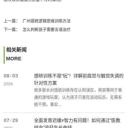
上一篇：
广州感统逻辑思维训练方法
下一篇：
怎么判断孩子需要言语治疗
相关新闻
MORE
08
03
/
感统训练不是“玩”！详解前庭觉与触觉失调的
针对性方案
2026
很多家长对感统训练存在认知误区，将其等同于普
通的游戏玩耍，认为孩子只是在运动玩乐，无需系
统干预。事实...
07
29
/
全面发育迟缓≠智力有问题！如何通过“医教
结合”追赶生长曲线