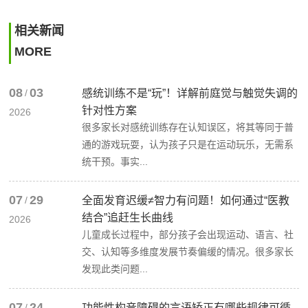
相关新闻
MORE
08
03
/
感统训练不是“玩”！详解前庭觉与触觉失调的
针对性方案
2026
很多家长对感统训练存在认知误区，将其等同于普
通的游戏玩耍，认为孩子只是在运动玩乐，无需系
统干预。事实...
07
29
/
全面发育迟缓≠智力有问题！如何通过“医教
结合”追赶生长曲线
2026
儿童成长过程中，部分孩子会出现运动、语言、社
交、认知等多维度发展节奏偏缓的情况。很多家长
发现此类问题...
07
24
/
功能性构音障碍的言语矫正有哪些规律可循