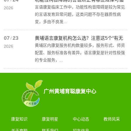
言语康复临床工作中，功能性构音障碍是较为常见
2026
的言语发育异常问题，这类问题不存在器质性病
变，多由不良发...
07
23
/
黄埔语言康复机构怎么选？注意这5个“有无
黄埔区内康复服务机构数量较多，服务形式、师资
2026
配置、服务标准各有差异。语言康复是针对性极强
的专业服务，...
广州黄埔育聪康复中心
康复知识
康复明星
中心动态
教师风采
关于育聪
联系我们
招生信息