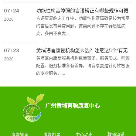
07
24
/
功能性构音障碍的言语矫正有哪些规律可循
言语康复临床工作中，功能性构音障碍是较为常见
2026
的言语发育异常问题，这类问题不存在器质性病
变，多由不良发...
07
23
/
黄埔语言康复机构怎么选？注意这5个“有无
黄埔区内康复服务机构数量较多，服务形式、师资
2026
配置、服务标准各有差异。语言康复是针对性极强
的专业服务，...
广州黄埔育聪康复中心
康复知识
康复明星
中心动态
教师风采