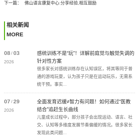
下一篇：
佛山语言康复中心:分享经验,相互鼓励
相关新闻
MORE
08
03
/
感统训练不是“玩”！详解前庭觉与触觉失调的
针对性方案
2026
很多家长对感统训练存在认知误区，将其等同于普
通的游戏玩耍，认为孩子只是在运动玩乐，无需系
统干预。事实...
07
29
/
全面发育迟缓≠智力有问题！如何通过“医教
结合”追赶生长曲线
2026
儿童成长过程中，部分孩子会出现运动、语言、社
交、认知等多维度发展节奏偏缓的情况。很多家长
发现此类问题...