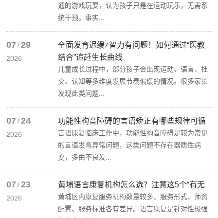
通的游戏玩耍，认为孩子只是在运动玩乐，无需系
统干预。事实...
07
29
/
全面发育迟缓≠智力有问题！如何通过“医教
结合”追赶生长曲线
2026
儿童成长过程中，部分孩子会出现运动、语言、社
交、认知等多维度发展节奏偏缓的情况。很多家长
发现此类问题...
07
24
/
功能性构音障碍的言语矫正有哪些规律可循
言语康复临床工作中，功能性构音障碍是较为常见
2026
的言语发育异常问题，这类问题不存在器质性病
变，多由不良发...
07
23
/
黄埔语言康复机构怎么选？注意这5个“有无
黄埔区内康复服务机构数量较多，服务形式、师资
2026
配置、服务标准各有差异。语言康复是针对性极强