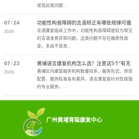
发现此类问题...
07
24
/
功能性构音障碍的言语矫正有哪些规律可循
言语康复临床工作中，功能性构音障碍是较为常见
2026
的言语发育异常问题，这类问题不存在器质性病
变，多由不良发...
07
23
/
黄埔语言康复机构怎么选？注意这5个“有无
黄埔区内康复服务机构数量较多，服务形式、师资
2026
配置、服务标准各有差异。语言康复是针对性极强
的专业服务，...
广州黄埔育聪康复中心