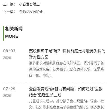
上一篇：
拼音发音矫正
下一篇：
普通话发音矫正
相关新闻
MORE
08
03
/
感统训练不是“玩”！详解前庭觉与触觉失调的
针对性方案
2026
很多家长对感统训练存在认知误区，将其等同于普
通的游戏玩耍，认为孩子只是在运动玩乐，无需系
统干预。事实...
07
29
/
全面发育迟缓≠智力有问题！如何通过“医教
结合”追赶生长曲线
2026
儿童成长过程中，部分孩子会出现运动、语言、社
交、认知等多维度发展节奏偏缓的情况。很多家长