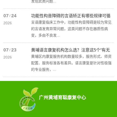
发现此类问题...
07
24
/
功能性构音障碍的言语矫正有哪些规律可循
言语康复临床工作中，功能性构音障碍是较为常见
2026
的言语发育异常问题，这类问题不存在器质性病
变，多由不良发...
07
23
/
黄埔语言康复机构怎么选？注意这5个“有无
黄埔区内康复服务机构数量较多，服务形式、师资
2026
配置、服务标准各有差异。语言康复是针对性极强
的专业服务，...
广州黄埔育聪康复中心