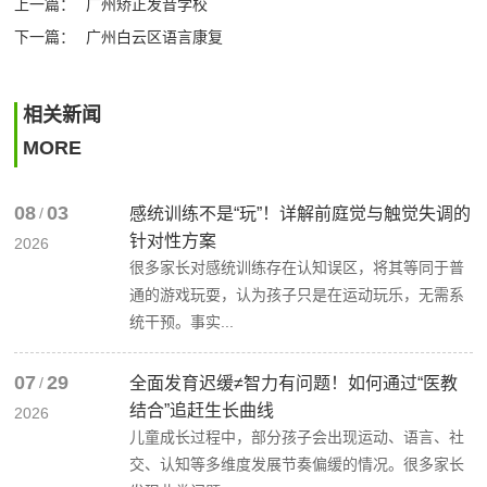
上一篇：
广州矫正发音学校
下一篇：
广州白云区语言康复
相关新闻
MORE
08
03
/
感统训练不是“玩”！详解前庭觉与触觉失调的
针对性方案
2026
很多家长对感统训练存在认知误区，将其等同于普
通的游戏玩耍，认为孩子只是在运动玩乐，无需系
统干预。事实...
07
29
/
全面发育迟缓≠智力有问题！如何通过“医教
结合”追赶生长曲线
2026
儿童成长过程中，部分孩子会出现运动、语言、社
交、认知等多维度发展节奏偏缓的情况。很多家长