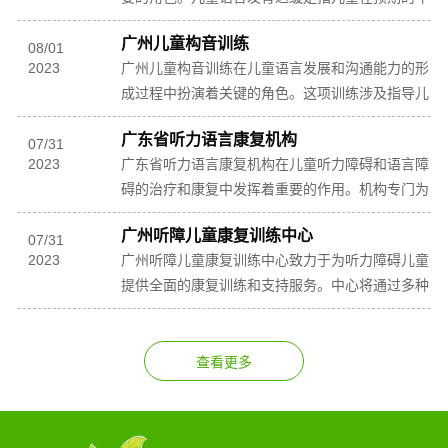
龄阶段内无法达到与其同龄人相当的语言能力水
广州儿童构音训练
平。这可能...
08
/
01
2023
广州儿童构音训练在儿童语言发展和沟通能力的形
成过程中扮演着关键的角色。这项训练涉及指导儿
童正确发音并纠正其可能存在的语音缺陷或发音障
广东省听力语言康复机构
碍。构音...
07
/
31
2023
广东省听力语言康复机构在儿童听力障碍和语言障
碍的治疗和康复中发挥着重要的作用。机构专门为
有听力和语言问题的儿童提供综合性的康复服务，
广州听障儿童康复训练中心
涵盖了从...
07
/
31
2023
广州听障儿童康复训练中心致力于为听力障碍儿童
提供全面的康复训练和支持服务。中心将通过多种
方法和综合性的康复计划来帮助听障儿童实现听力
和语言的...