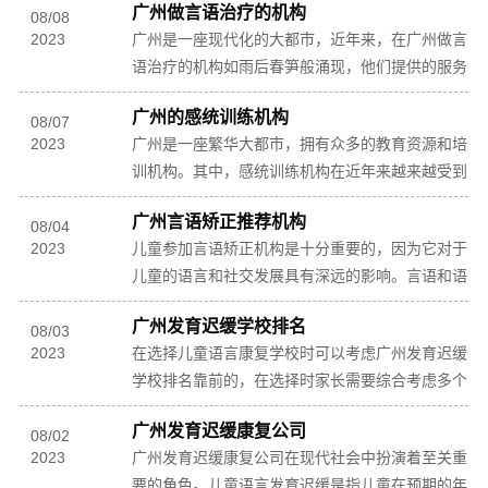
广州做言语治疗的机构
情。广州做...
08
/
08
2023
广州是一座现代化的大都市，近年来，在广州做言
语治疗的机构如雨后春笋般涌现，他们提供的服务
内容多种多样，致力于帮助有需要的人解决言语障
广州的感统训练机构
碍等问题...
08
/
07
2023
广州是一座繁华大都市，拥有众多的教育资源和培
训机构。其中，感统训练机构在近年来越来越受到
家长和学生的关注。广州的感统训练机构致力于培
广州言语矫正推荐机构
养孩子们...
08
/
04
2023
儿童参加言语矫正机构是十分重要的，因为它对于
儿童的语言和社交发展具有深远的影响。言语和语
言技能在儿童的成长和发展中扮演着至关重要的角
广州发育迟缓学校排名
色，良好...
08
/
03
2023
在选择儿童语言康复学校时可以考虑广州发育迟缓
学校排名靠前的，在选择时家长需要综合考虑多个
因素，以确保孩子能够得到适合的教育和支持。首
广州发育迟缓康复公司
先家长应...
08
/
02
2023
广州发育迟缓康复公司在现代社会中扮演着至关重
要的角色。儿童语言发育迟缓是指儿童在预期的年