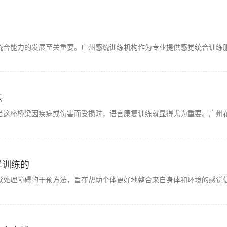
统合能力的发展至关重要。广州感统训练机构作为专业提供感觉统合训练服
练
当这座桥梁因疾病或伤害而受损时，语言康复训练就显得尤为重要。广州花
样训练的
觉处理障碍的干预方法，旨在帮助个体更好地整合来自身体和环境的感觉信